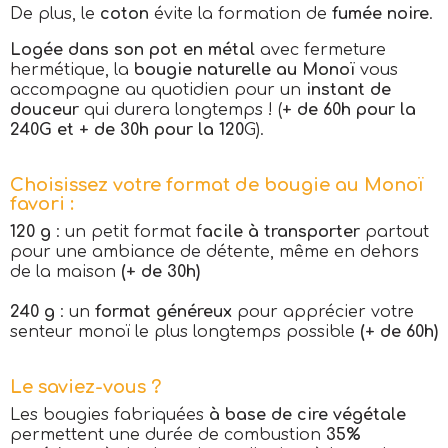
De plus, le
coton
évite la formation de
fumée noire
.
Logée dans son pot en métal
avec fermeture
hermétique, la
bougie naturelle au Monoï
vous
accompagne au quotidien pour un
instant de
douceur
qui durera longtemps ! (
+ de 60h pour la
240G et + de 30h pour la 120
G).
Choisissez votre format de bougie au Monoï
favori :
120 g
: un petit format f
acile à transporter
partout
pour une ambiance de détente, même en dehors
de la maison
(+ de 30h)
240 g
: un
format généreux
pour apprécier votre
senteur monoï le plus longtemps possible
(+ de 60h)
Le saviez-vous ?
Les bougies fabriquées
à base de cire végétale
permettent une durée de combustion
35%