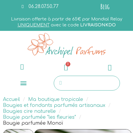
Blog
06.28.07.50.77
Livraison offerte à partir de 65€ par Mondial Relay
UNIQUEMENT
avec le code
LIVRAISONKDO
Accueil
Ma boutique tropicale
Bougies et fondants parfumés artisanaux
Bougies cire naturelle
Bougie parfumée "les fleuries"
Bougie parfumée Monoï