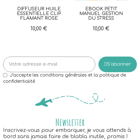
DIFFUSEUR HUILE
EBOOK PETIT
Aperçu rapide
Aperçu rapide
ESSENTIELLE CLIP
MANUEL GESTION
FLAMANT ROSE
DU STRESS
10,00 €
10,00 €
S’abonner
J'accepte les conditions générales et la politique de
confidentialité
Newsletter
Inscrivez-vous pour embarquer, je vous attends à
bord sans jamais faire de blabla inutile, promis !