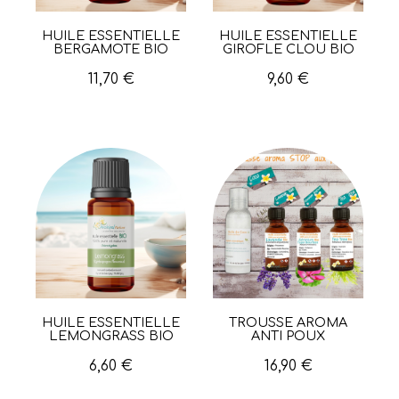
HUILE ESSENTIELLE
HUILE ESSENTIELLE
Aperçu rapide
Aperçu rapide
BERGAMOTE BIO
GIROFLE CLOU BIO
11,70 €
9,60 €
HUILE ESSENTIELLE
TROUSSE AROMA
Aperçu rapide
Aperçu rapide
LEMONGRASS BIO
ANTI POUX
6,60 €
16,90 €