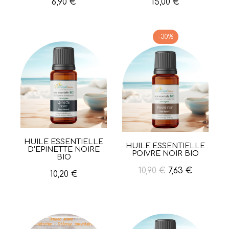
6,90 €
15,00 €
-30%
HUILE ESSENTIELLE
Aperçu rapide
HUILE ESSENTIELLE
Aperçu rapide
D'EPINETTE NOIRE
POIVRE NOIR BIO
BIO
10,90 €
7,63 €
10,20 €