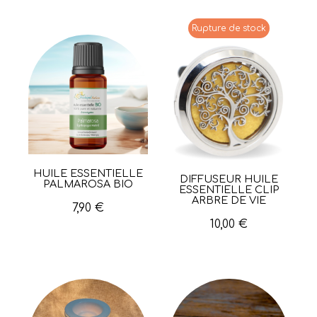
Rupture de stock
HUILE ESSENTIELLE
Aperçu rapide
DIFFUSEUR HUILE
Aperçu rapide
PALMAROSA BIO
ESSENTIELLE CLIP
ARBRE DE VIE
7,90 €
10,00 €