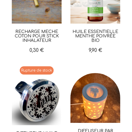
RECHARGE MÈCHE
HUILE ESSENTIELLE
Aperçu rapide
Aperçu rapide
COTON POUR STICK
MENTHE POIVRÉE
INHALATEUR
BIO
0,30 €
9,90 €
Rupture de stock
DIFFUSEUR PAR
Aperçu rapide