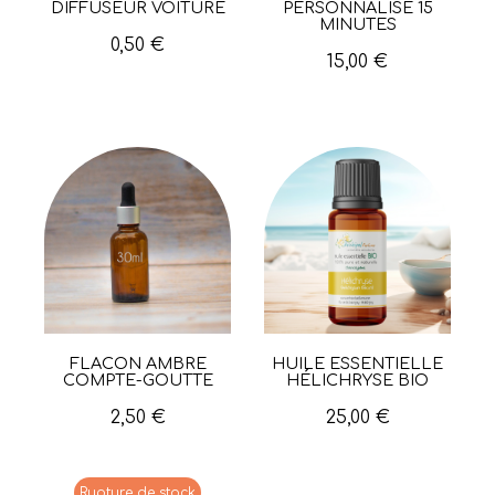
DIFFUSEUR VOITURE
PERSONNALISÉ 15
MINUTES
0,50 €
15,00 €
FLACON AMBRÉ
HUILE ESSENTIELLE
Aperçu rapide
Aperçu rapide
COMPTE-GOUTTE
HÉLICHRYSE BIO
2,50 €
25,00 €
Rupture de stock