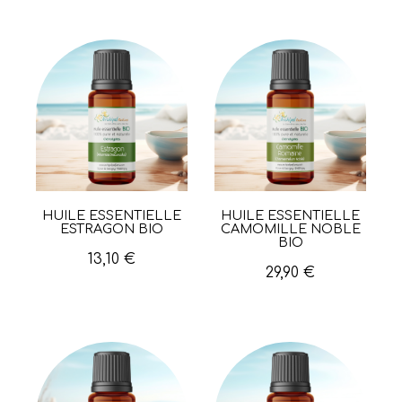
HUILE ESSENTIELLE
HUILE ESSENTIELLE
Aperçu rapide
Aperçu rapide
ESTRAGON BIO
CAMOMILLE NOBLE
BIO
13,10 €
29,90 €