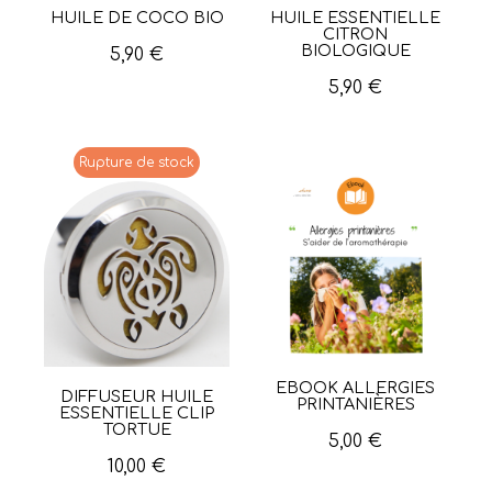
HUILE DE COCO BIO
HUILE ESSENTIELLE
Aperçu rapide
Aperçu rapide
CITRON
BIOLOGIQUE
5,90 €
5,90 €
Rupture de stock
EBOOK ALLERGIES
Aperçu rapide
DIFFUSEUR HUILE
Aperçu rapide
PRINTANIÈRES
ESSENTIELLE CLIP
TORTUE
5,00 €
10,00 €