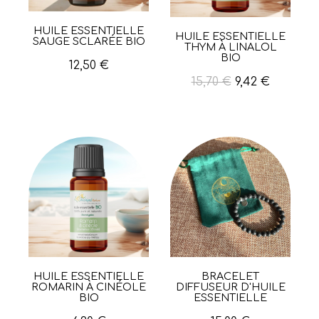
HUILE ESSENTIELLE
Aperçu rapide
HUILE ESSENTIELLE
Aperçu rapide
SAUGE SCLARÉE BIO
THYM À LINALOL
BIO
12,50 €
15,70 €
9,42 €
HUILE ESSENTIELLE
BRACELET
Aperçu rapide
Aperçu rapide
ROMARIN À CINÉOLE
DIFFUSEUR D'HUILE
BIO
ESSENTIELLE