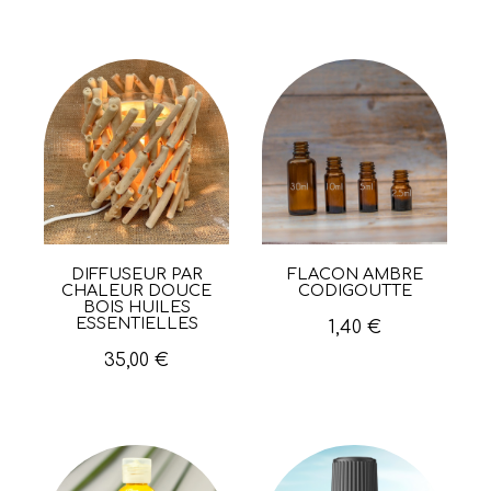
DIFFUSEUR PAR
FLACON AMBRÉ
Aperçu rapide
Aperçu rapide
CHALEUR DOUCE
CODIGOUTTE
BOIS HUILES
ESSENTIELLES
1,40 €
35,00 €