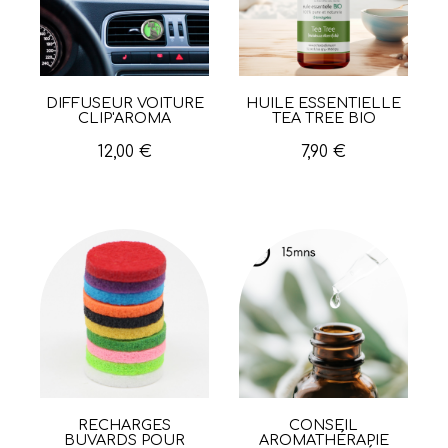
DIFFUSEUR VOITURE
HUILE ESSENTIELLE
Aperçu rapide
Aperçu rapide
CLIP'AROMA
TEA TREE BIO
12,00 €
7,90 €
RECHARGES
CONSEIL
Aperçu rapide
Aperçu rapide
BUVARDS POUR
AROMATHÉRAPIE