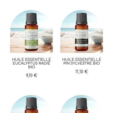
HUILE ESSENTIELLE
HUILE ESSENTIELLE
Aperçu rapide
Aperçu rapide
EUCALYPTUS RADIÉ
PIN SYLVESTRE BIO
BIO
11,10 €
9,10 €