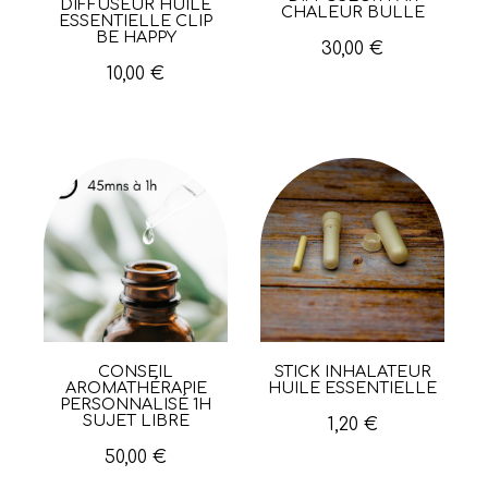
DIFFUSEUR HUILE
Aperçu rapide
CHALEUR BULLE
ESSENTIELLE CLIP
BE HAPPY
30,00 €
10,00 €
CONSEIL
STICK INHALATEUR
Aperçu rapide
Aperçu rapide
AROMATHÉRAPIE
HUILE ESSENTIELLE
PERSONNALISÉ 1H
SUJET LIBRE
1,20 €
50,00 €