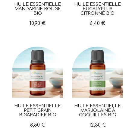
HUILE ESSENTIELLE
HUILE ESSENTIELLE
Aperçu rapide
Aperçu rapide
MANDARINE ROUGE
EUCALYPTUS
BIO
CITRONNÉ BIO
10,90 €
6,40 €
HUILE ESSENTIELLE
HUILE ESSENTIELLE
Aperçu rapide
Aperçu rapide
PETIT GRAIN
MARJOLAINE À
BIGARADIER BIO
COQUILLES BIO
8,50 €
12,30 €