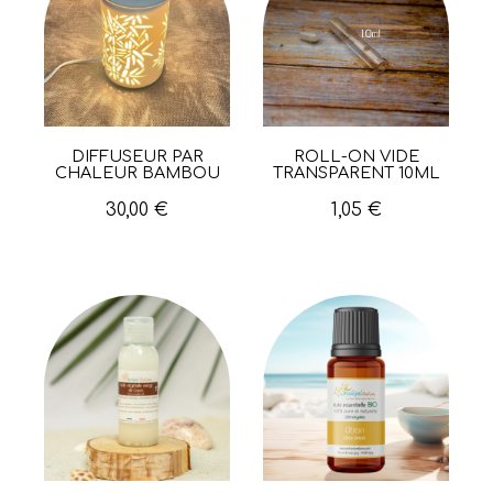
DIFFUSEUR PAR
ROLL-ON VIDE
Aperçu rapide
Aperçu rapide
CHALEUR BAMBOU
TRANSPARENT 10ML
30,00 €
1,05 €