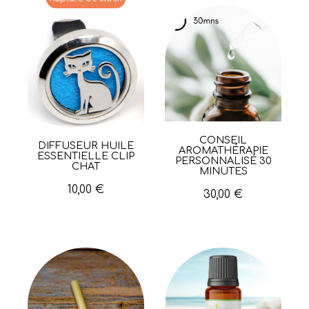
CONSEIL
Aperçu rapide
DIFFUSEUR HUILE
Aperçu rapide
AROMATHÉRAPIE
ESSENTIELLE CLIP
PERSONNALISÉ 30
CHAT
MINUTES
10,00 €
30,00 €