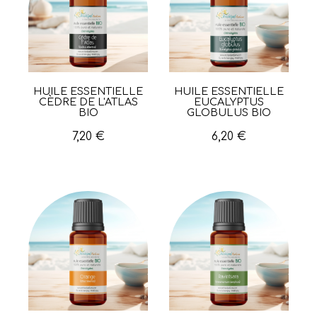
HUILE ESSENTIELLE
HUILE ESSENTIELLE
Aperçu rapide
Aperçu rapide
CÈDRE DE L'ATLAS
EUCALYPTUS
BIO
GLOBULUS BIO
7,20 €
6,20 €