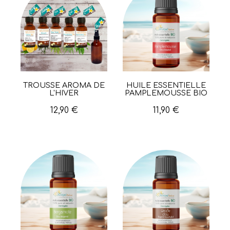
TROUSSE AROMA DE
HUILE ESSENTIELLE
Aperçu rapide
Aperçu rapide
L'HIVER
PAMPLEMOUSSE BIO
12,90 €
11,90 €