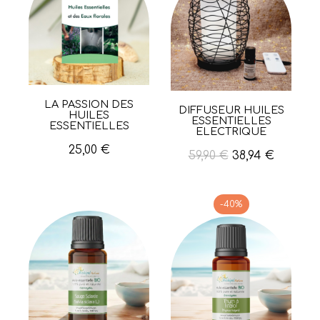
LA PASSION DES
Aperçu rapide
DIFFUSEUR HUILES
Aperçu rapide
HUILES
ESSENTIELLES
ESSENTIELLES
ELECTRIQUE
25,00 €
59,90 €
38,94 €
-40%