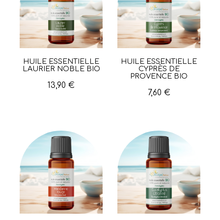
HUILE ESSENTIELLE
HUILE ESSENTIELLE
Aperçu rapide
Aperçu rapide
LAURIER NOBLE BIO
CYPRÈS DE
PROVENCE BIO
13,90 €
7,60 €