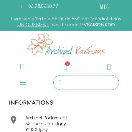
Blog
06.28.07.50.77
Livraison offerte à partir de 65€ par Mondial Relay
UNIQUEMENT
avec le code
LIVRAISONKDO
INFORMATIONS

Archipel Parfums E.I
55, rue du bas Igny
91430 Igny