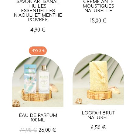
SAVON ARTISANAL
CRÈME ANTI-
Aperçu rapide
Aperçu rapide
HUILES
MOUSTIQUES
ESSENTIELLES
NATURELLE
NIAOULI ET MENTHE
POIVRÉE
15,00 €
4,90 €
-49,90 €
LOOFAH BRUT
Aperçu rapide
EAU DE PARFUM
Aperçu rapide
NATUREL
100ML
6,50 €
74,90 €
25,00 €