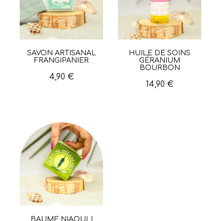
SAVON ARTISANAL
HUILE DE SOINS
Aperçu rapide
Aperçu rapide
FRANGIPANIER
GÉRANIUM
BOURBON
4,90 €
14,90 €
BAUME NIAOULI
Aperçu rapide