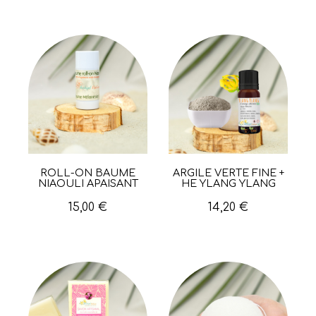
ROLL-ON BAUME
ARGILE VERTE FINE +
Aperçu rapide
Aperçu rapide
NIAOULI APAISANT
HE YLANG YLANG
15,00 €
14,20 €