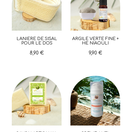
LANIÈRE DE SISAL
ARGILE VERTE FINE +
Aperçu rapide
Aperçu rapide
POUR LE DOS
HE NIAOULI
8,90 €
9,90 €