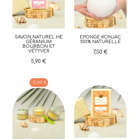
SAVON NATUREL HE
EPONGE KONJAC
Aperçu rapide
Aperçu rapide
GÉRANIUM
100% NATURELLE
BOURBON ET
VÉTYVER
7,50 €
5,90 €
-12,80 €