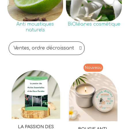
Anti moustiques
BiOléanes cosmétique
naturels
Nouveau
LA PASSION DES
Aperçu rapide
BOUGIE ANTI-