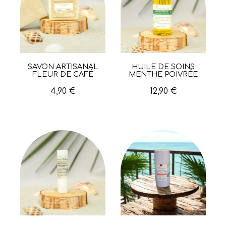
SAVON ARTISANAL
HUILE DE SOINS
Aperçu rapide
Aperçu rapide
FLEUR DE CAFÉ
MENTHE POIVRÉE
4,90 €
12,90 €