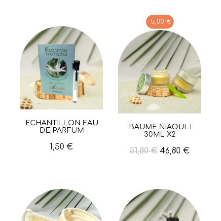
-5,00 €
ÉCHANTILLON EAU
Aperçu rapide
BAUME NIAOULI
Aperçu rapide
DE PARFUM
30ML X2
1,50 €
51,80 €
46,80 €