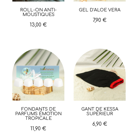
ROLL-ON ANTI-
GEL D'ALOE VERA
Aperçu rapide
Aperçu rapide
MOUSTIQUES
7,90 €
13,00 €
FONDANTS DE
GANT DE KESSA
Aperçu rapide
Aperçu rapide
PARFUMS ÉMOTION
SUPÉRIEUR
TROPICALE
6,90 €
11,90 €