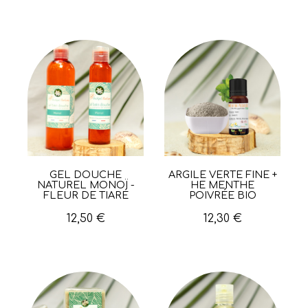
GEL DOUCHE
ARGILE VERTE FINE +
Aperçu rapide
Aperçu rapide
NATUREL MONOÏ -
HE MENTHE
FLEUR DE TIARÉ
POIVRÉE BIO
12,50 €
12,30 €