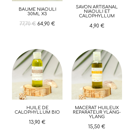
SAVON ARTISANAL
Aperçu rapide
BAUME NIAOULI
Aperçu rapide
NIAOULI ET
30ML X3
CALOPHYLLUM
77,70 €
64,90 €
4,90 €
HUILE DE
MACÉRÂT HUILEUX
Aperçu rapide
Aperçu rapide
CALOPHYLLUM BIO
REPARATEUR YLANG-
YLANG
13,90 €
15,50 €