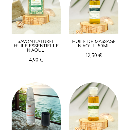
SAVON NATUREL
HUILE DE MASSAGE
Aperçu rapide
Aperçu rapide
HUILE ESSENTIELLE
NIAOULI 50ML
NIAOULI
12,50 €
4,90 €