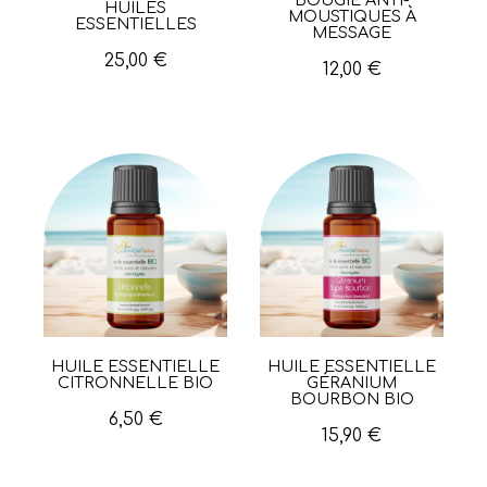
Aperçu rapide
HUILES
MOUSTIQUES À
ESSENTIELLES
MESSAGE
25,00 €
12,00 €
HUILE ESSENTIELLE
HUILE ESSENTIELLE
Aperçu rapide
Aperçu rapide
CITRONNELLE BIO
GÉRANIUM
BOURBON BIO
6,50 €
15,90 €