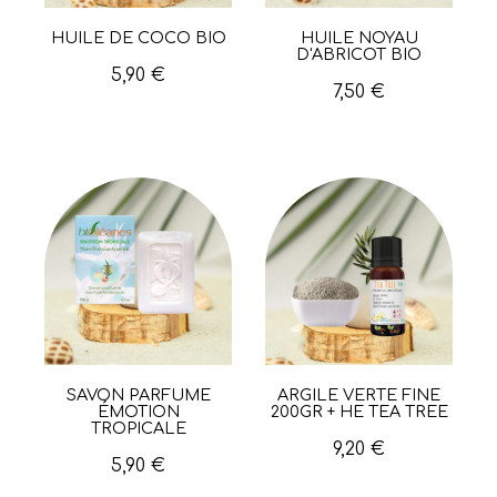
HUILE DE COCO BIO
HUILE NOYAU
Aperçu rapide
Aperçu rapide
D'ABRICOT BIO
5,90 €
7,50 €
SAVON PARFUMÉ
ARGILE VERTE FINE
Aperçu rapide
Aperçu rapide
ÉMOTION
200GR + HE TEA TREE
TROPICALE
9,20 €
5,90 €