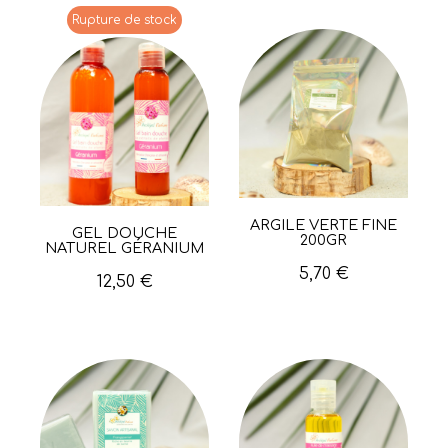
Rupture de stock
ARGILE VERTE FINE
Aperçu rapide
GEL DOUCHE
Aperçu rapide
200GR
NATUREL GÉRANIUM
5,70 €
12,50 €