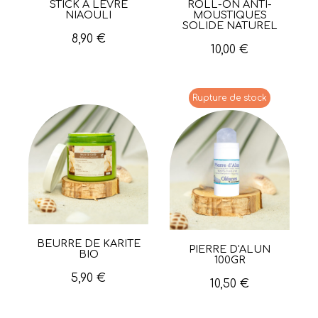
STICK À LÈVRE
ROLL-ON ANTI-
Aperçu rapide
Aperçu rapide
NIAOULI
MOUSTIQUES
SOLIDE NATUREL
8,90 €
10,00 €
Rupture de stock
BEURRE DE KARITÉ
Aperçu rapide
PIERRE D'ALUN
Aperçu rapide
BIO
100GR
5,90 €
10,50 €