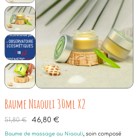
Baume Niaouli 30ml X2
46,80 €
51,80 €
Aucune taxe
Baume de massage au Niaouli
,
soin composé