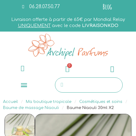
Blog
06.28.07.50.77
Livraison offerte à partir de 65€ par Mondial Relay
UNIQUEMENT
avec le code
LIVRAISONKDO
Accueil
Ma boutique tropicale
Cosmétiques et soins
Baume de massage Niaouli
Baume Niaouli 30ml X2