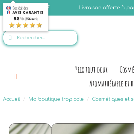
06.28.07.50.77
Livraison offerte à p
9.8
/10 (356 avis)
★★★★★
Prix tout doux
Cosmé
Aromathérapie et h
Accueil
Ma boutique tropicale
Cosmétiques et s