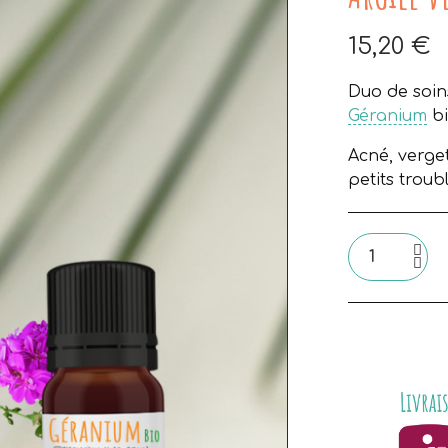
15,20 €
Duo de soins
Géranium
b
Acné, verget
petits troub