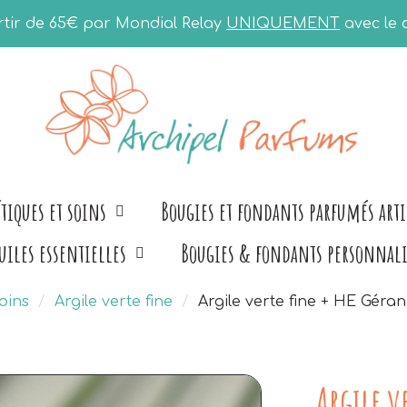
artir de 65€ par Mondial Relay
UNIQUEMENT
avec le
tiques et soins
Bougies et fondants parfumés art
uiles essentielles
Bougies & fondants personnali
oins
Argile verte fine
Argile verte fine + HE Gér
Argile v