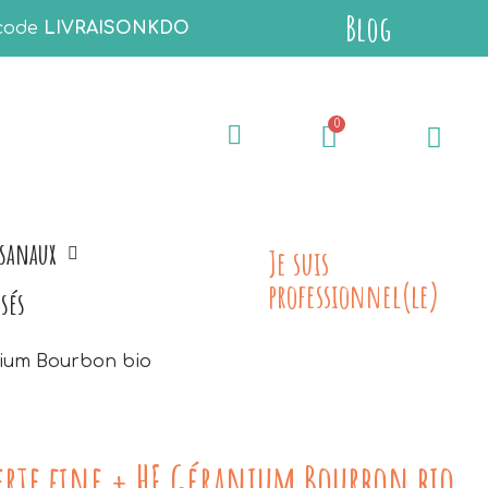
Blog
 code
LIVRAISONKDO
isanaux
Je suis
professionnel(le)
sés
anium Bourbon bio
erte fine + HE Géranium Bourbon bio