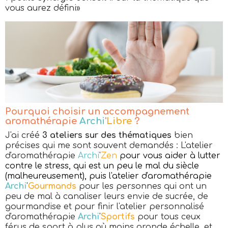
vous aurez défini»
Pourquoi choisir un accompagnement
aromathérapie
Archi
'
Libre
?
J'ai créé
3 ateliers sur des thématiques
bien
précises qui me sont souvent demandés : L'atelier
d'aromathérapie
Archi
'
Zen
pour vous aider à lutter
contre le stress, qui est un peu le mal du siècle
(malheureusement), puis l'atelier d'aromathérapie
Archi
'
Gourmands
pour les personnes qui ont un
peu de mal à canaliser leurs envie de sucrée, de
gourmandise et pour finir l'atelier personnalisé
d'aromathérapie
Archi
'
Sportifs
pour tous ceux
férus de sport à plus où moins grande échelle, et