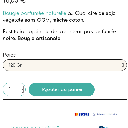
18,00 €
Aucune taxe
Bougie parfumée naturelle
au Oud,
cire de soja
végétale
sans OGM
,
mèche coton
.
Restitution optimale de la senteur,
pas de fumée
noire
.
Bougie artisanale
.
Poids
Ajouter au panier