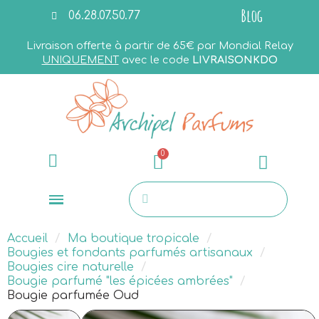
Blog
06.28.07.50.77
Livraison offerte à partir de 65€ par Mondial Relay
UNIQUEMENT
avec le code
LIVRAISONKDO
Accueil
Ma boutique tropicale
Bougies et fondants parfumés artisanaux
Bougies cire naturelle
Bougie parfumé "les épicées ambrées"
Bougie parfumée Oud