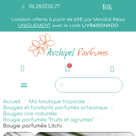
Blog
06.28.07.50.77
Livraison offerte à partir de 65€ par Mondial Relay
UNIQUEMENT
avec le code
LIVRAISONKDO
Accueil
Ma boutique tropicale
Bougies et fondants parfumés artisanaux
Bougies cire naturelle
Bougie parfumée "fruits et agrumes"
Bougie parfumée Litchi