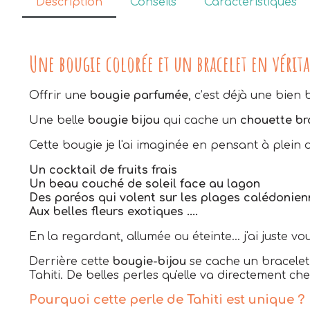
Description
Conseils
Caractéristiques
Une bougie colorée et un bracelet en véritab
Offrir une
bougie parfumée
, c’est déjà une bien 
Une belle
bougie bijou
qui cache un
chouette br
Cette bougie je l'ai imaginée en pensant à plein
Un cocktail de fruits frais
Un beau couché de soleil face au lagon
Des paréos qui volent sur les plages calédonie
Aux belles fleurs exotiques ....
En la regardant, allumée ou éteinte... j'ai juste vo
Derrière cette
bougie-bijou
se cache un bracelet 
Tahiti. De belles perles qu'elle va directement c
Pourquoi cette perle de Tahiti est unique ?