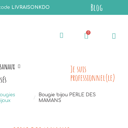
Blog
 code
LIVRAISONKDO
isanaux
Je suis
professionnel(le)
sés
ougies
Bougie bijou PERLE DES
ijoux
MAMANS