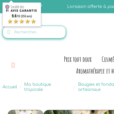
06.28.07.50.77
Livraison offerte à p
9.8
/10 (356 avis)
★★★★★
Prix tout doux
Cosmé
Aromathérapie et h
Ma boutique
Bougies et fond
Accueil
tropicale
artisanaux