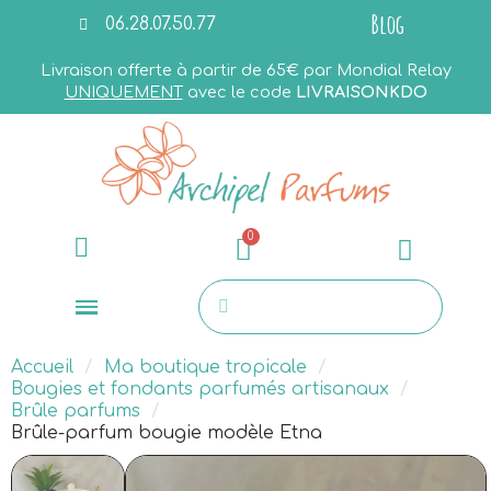
Blog
06.28.07.50.77
Livraison offerte à partir de 65€ par Mondial Relay
UNIQUEMENT
avec le code
LIVRAISONKDO
Accueil
Ma boutique tropicale
Bougies et fondants parfumés artisanaux
Brûle parfums
Brûle-parfum bougie modèle Etna