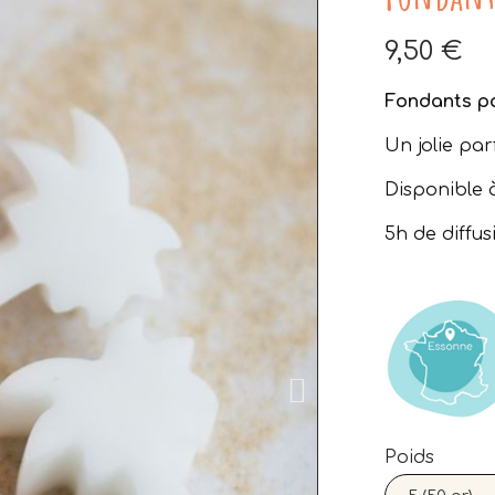
9,50 €
A
Fondants p
Un jolie par
Disponible
5h de diffu
Poids