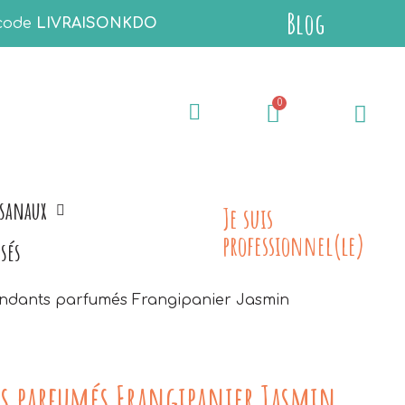
Blog
 code
LIVRAISONKDO
isanaux
Je suis
professionnel(le)
sés
ndants parfumés Frangipanier Jasmin
s parfumés Frangipanier Jasmin