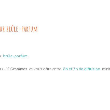
our brûle-parfum
un
brûle-parfum
.
+/- 10 Grammes
et vous offre entre
5h et 7h de diffusion
mini