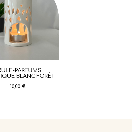
Aperçu rapide
RÛLE-PARFUMS
IQUE BLANC FORÊT
10,00 €