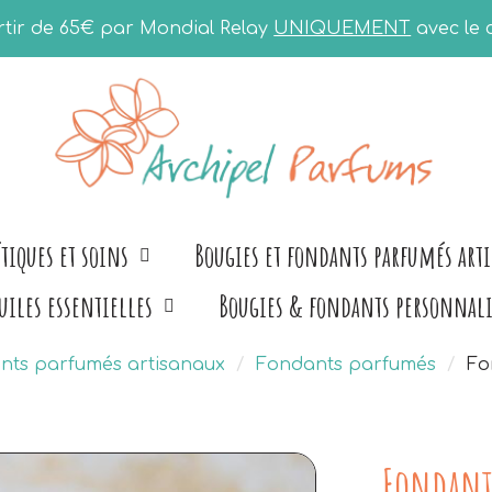
artir de 65€ par Mondial Relay
UNIQUEMENT
avec le
tiques et soins
Bougies et fondants parfumés art
uiles essentielles
Bougies & fondants personnali
ants parfumés artisanaux
Fondants parfumés
Fo
Fondant