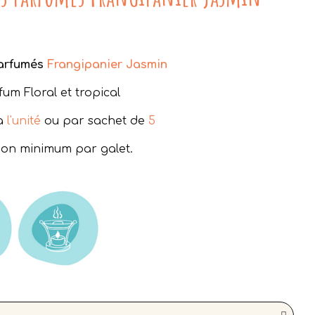
ucune taxe
arfumés
Frangipanier Jasmin
fum Floral et tropical
 à
l'unité
ou par sachet de
5
sion minimum par galet.