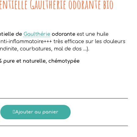
sentielle Gaulthérie odorante bio
ucune taxe
ntielle de
Gaulthérie
odorante
est une huile
anti-inflammatoire+++ très efficace sur les douleurs
ndinite, courbatures, mal de dos ...).
% pure et naturelle, chémotypée
e
Ajouter au panier