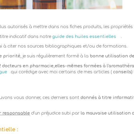
s autorisés à mettre dans nos fiches produits, les propriétés e
itre indicatif dans notre
guide des huiles essentielles
.
i à citer nos sources bibliographiques et/ou de formations.
e priorité,
je suis régulièrement formé à la
bonne utilisation d
2 docteurs en pharmacie,elles-mêmes
formées à l'aromathér
ogue
qui corédige avec moi certains de mes articles (
conseils)
ouvons vous donner, ces derniers sont
donnés à titre informati
r responsable
d'un préjudice subi par
la mauvaise utilisation
ielle :