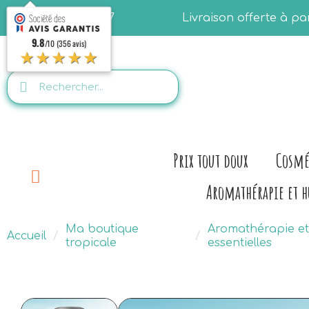
06.28.07.50.77
Livraison offerte à p
9.8
/10 (356 avis)
★★★★★
Prix tout doux
Cosmé
Aromathérapie et h
Ma boutique
Aromathérapie et
Accueil
tropicale
essentielles