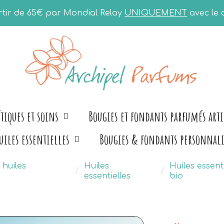
artir de 65€ par Mondial Relay
UNIQUEMENT
avec le
tiques et soins
Bougies et fondants parfumés art
uiles essentielles
Bougies & fondants personnali
 huiles
Huiles
Huiles essenti
essentielles
bio