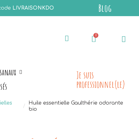
Blog
 code
LIVRAISONKDO
isanaux
Je suis
professionnel(le)
sés
elles
Huile essentielle Gaulthérie odorante
bio