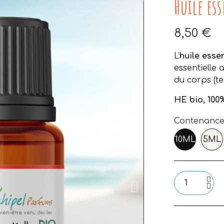
Huile es
8,50 €
A
L'
huile esse
essentielle 
du corps (te
HE bio, 100
Contenanc
10ML
5ML