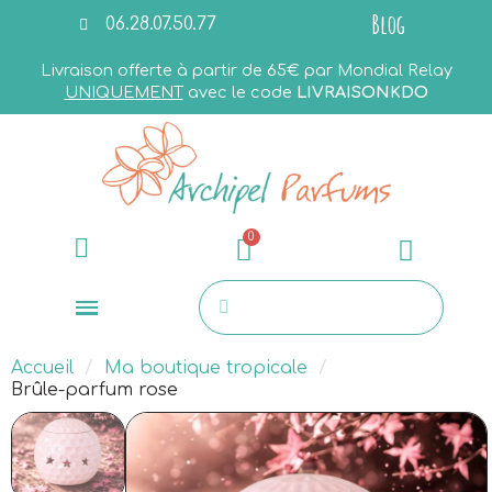
Blog
06.28.07.50.77
Livraison offerte à partir de 65€ par Mondial Relay
UNIQUEMENT
avec le code
LIVRAISONKDO
Accueil
Ma boutique tropicale
Brûle-parfum rose