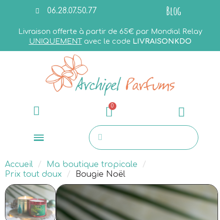
Blog
06.28.07.50.77
Livraison offerte à partir de 65€ par Mondial Relay
UNIQUEMENT
avec le code
LIVRAISONKDO
Accueil
Ma boutique tropicale
Prix tout doux
Bougie Noël