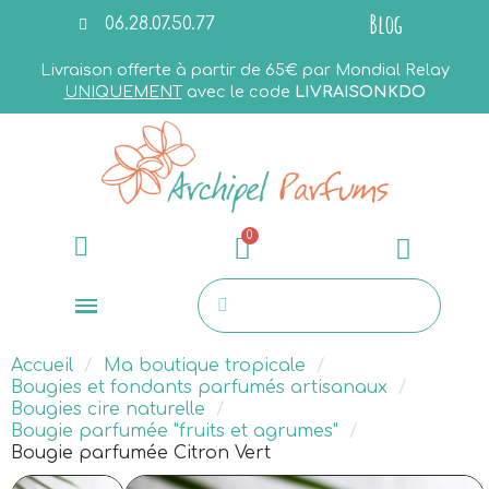
Blog
06.28.07.50.77
Livraison offerte à partir de 65€ par Mondial Relay
UNIQUEMENT
avec le code
LIVRAISONKDO
Accueil
Ma boutique tropicale
Bougies et fondants parfumés artisanaux
Bougies cire naturelle
Bougie parfumée "fruits et agrumes"
Bougie parfumée Citron Vert