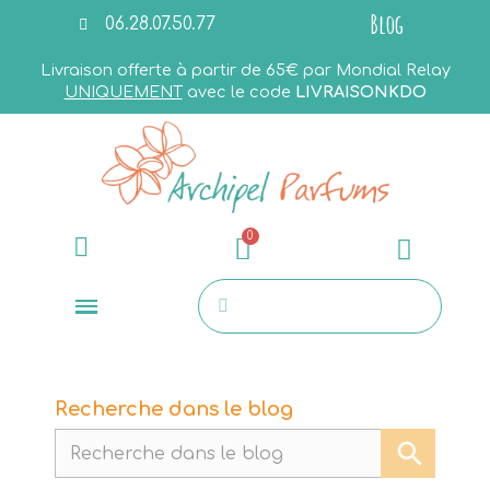
Blog
06.28.07.50.77
Livraison offerte à partir de 65€ par Mondial Relay
UNIQUEMENT
avec le code
LIVRAISONKDO
Recherche dans le blog