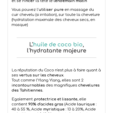
et se
rincer
la tête le
lendemain matin
Vous pouvez l'
utiliser pure
en massage du
cuir chevelu (si irritation), sur toute la chevelure
(hydratation maximale des cheveux secs, en
masque)
L'
huile de coco bio
,
l'hydratante majeure
La réputation du Coco n'est plus à faire quant à
ses
vertus sur les cheveux
.
Tout comme l'Ylang Ylang, elles sont 2
incontournables
des magnifiques
chevelures
des Tahitiennes.
Egalement
protectrice et lissante
, elle
contient
90% d'acides gras
(Acide
laurique
:
40 à 55 %, Acide
myristique
: 13 à 20%, Acide