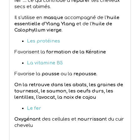
fer
.... ce qui contribue à
réparer l
es cheveux
secs et abimés.
Il s'utilise en
masque
accompagné de l'
huile
essentielle d'Ylang Ylang
et de l'
huile de
Calophyllum vierge
.
Les protéines
Favorisent la
formation de la Kératine
La vitamine B5
Favorise la
pousse
ou la
repousse.
On la retrouve dans les abats, les graines de
tournesol, le saumon, les oeufs durs, les
lentilles, l'avocat, la noix de cajou
Le fer
Oxygénant
des cellules et
nourrissan
t du cuir
chevelu