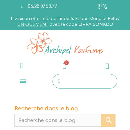
Blog
06.28.07.50.77
Livraison offerte à partir de 65€ par Mondial Relay
UNIQUEMENT
avec le code
LIVRAISONKDO
Recherche dans le blog