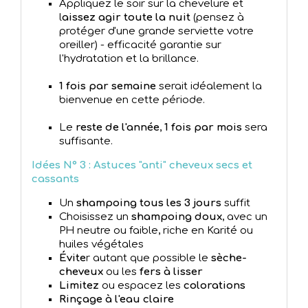
Appliquez le soir sur la chevelure et
l
aissez agir toute la nuit
(pensez à
protéger d'une grande serviette votre
oreiller) - efficacité garantie sur
l'hydratation et la brillance.
1 fois par semaine
serait idéalement la
bienvenue en cette période.
Le
reste de l'année
,
1 fois par mois
sera
suffisante.
Idées N° 3 :
Astuces "anti" cheveux secs et
cassants
Un
shampoing tous les 3 jours
suffit
Choisissez un
shampoing doux
, avec un
PH neutre ou faible, riche en Karité ou
huiles végétales
Évite
r autant que possible le
sèche-
cheveux
ou les
fers à lisser
Limitez
ou espacez les
colorations
Rinçage à l'eau claire