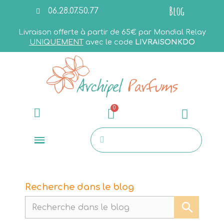
Blog
06.28.07.50.77
Livraison offerte à partir de 65€ par Mondial Relay
UNIQUEMENT
avec le code
LIVRAISONKDO
Recherche dans le blog