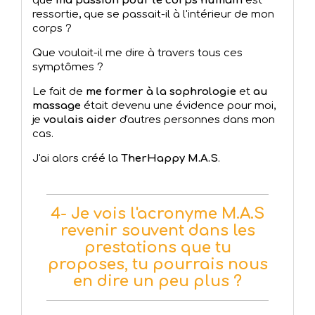
que
ma passion pour le corps humain
est
ressortie, que se passait-il à l'intérieur de mon
corps ?
Que voulait-il me dire à travers tous ces
symptômes ?
Le fait de
me former à la sophrologie
et
au
massage
était devenu une évidence pour moi,
je
voulais aider
d'autres personnes dans mon
cas.
J'ai alors créé la
TherHappy M.A.S
.
4- Je vois l'acronyme M.A.S
revenir souvent dans les
prestations que tu
proposes, tu pourrais nous
en dire un peu plus ?