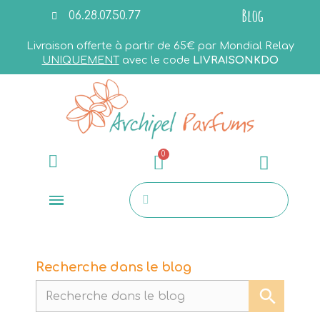
Blog
06.28.07.50.77
Livraison offerte à partir de 65€ par Mondial Relay
UNIQUEMENT
avec le code
LIVRAISONKDO
Recherche dans le blog