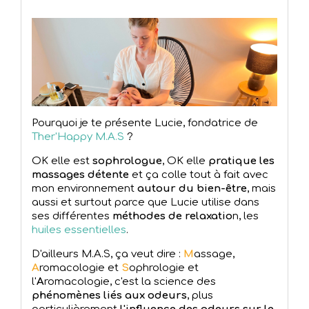
Pourquoi je te présente Lucie, fondatrice de
Ther'Happy M.A.S
?
OK elle est
sophrologue
, OK elle
pratique les
massages détente
et ça colle tout à fait avec
mon environnement
autour du bien-être
, mais
aussi et surtout parce que Lucie utilise dans
ses différentes
méthodes de relaxatio
n, les
huiles essentielles
.
D'ailleurs M.A.S, ça veut dire :
M
assage,
A
romacologie et
S
ophrologie et
l'
A
romacologie, c'est la science des
phénomènes liés aux odeurs
, plus